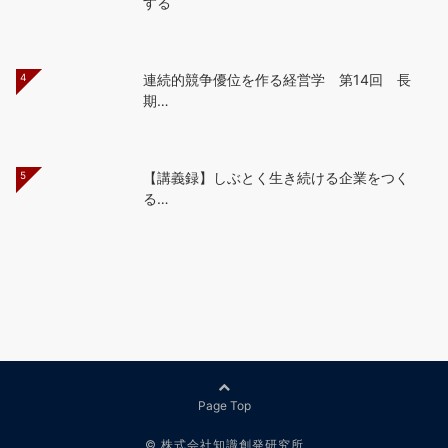
する
4
連続的競争優位を作る経営学 第14回 長
期…
5
【講義録】しぶとく生き続ける企業をつく
る…
Page Top
© 株式会社知識創発研究所